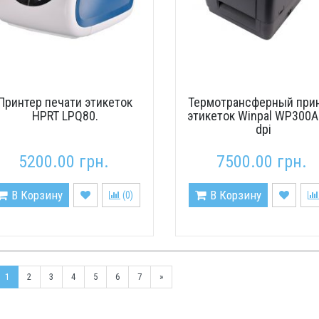
Принтер печати этикеток
Термотрансферный при
HPRT LPQ80.
этикеток Winpal WP300A
dpi
5200.00 грн.
7500.00 грн.
В Корзину
В Корзину
(
0
)
1
2
3
4
5
6
7
»