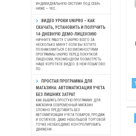
ИНДИВИДУАЛЬНУЮ СИСТЕМУ ПОД СЕБЯ».
НИЖЕ — ЧЕС...
ВИДЕО УРОКИ UNIPRO – КАК
СКАЧАТЬ, УСТАНОВИТЬ И ПОЛУЧИТЬ
14-ДНЕВНУЮ ДЕМО-ЛИЦЕНЗИЮ
НАЧНИТЕ РАБОТУ С UNIPRO ВСЕГО ЗА
НЕСКОЛЬКО МИНУТ ЕСЛИ ВЫ ХОТИТЕ
ПОЗНАКОМИТЬСЯ С ВОЗМОЖНОСТЯМИ
ПРОГРАММЫ UNIPRO ПЕРЕД ПОКУПКОЙ
ЛИЦЕНЗИИ, РЕКОМЕНДУЕМ ПОСМОТРЕТЬ
НАШЕ КОРОТКОЕ ВИДЕО. В НЕМ ПОШАГОВО
ПО...
ПРОСТАЯ ПРОГРАММА ДЛЯ
МАГАЗИНА: АВТОМАТИЗАЦИЯ УЧЕТА
БЕЗ ЛИШНИХ ЗАТРАТ
КАК ВЫБРАТЬ ПРОСТУЮ ПРОГРАММУ ДЛЯ
МАГАЗИНА СОВРЕМЕННЫЙ МАГАЗИН
СЛОЖНО ПРЕДСТАВИТЬ БЕЗ
АВТОМАТИЗАЦИИ УЧЕТА ТОВАРОВ, ПРОДАЖ
И ОСТАТКОВ. ДАЖЕ НЕБОЛЬШОЙ ТОРГОВОЙ
ТОЧКЕ НЕОБХОДИМО КОНТРОЛИРОВАТЬ
ДВИЖЕНИ...