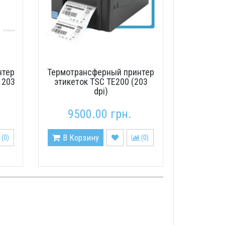
нтер
Термотрансферный принтер
 203
этикеток TSC TE200 (203
dpi)
9500.00 грн.
В Корзину
(
0
)
(
0
)