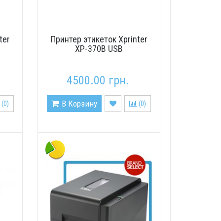
ter
Принтер этикеток Xprinter
XP-370B USB
4500.00 грн.
В Корзину
(
0
)
(
0
)