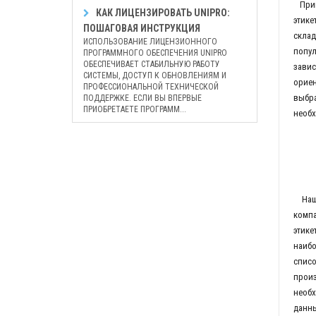
При
КАК ЛИЦЕНЗИРОВАТЬ UNIPRO:
этике
ПОШАГОВАЯ ИНСТРУКЦИЯ
склад
ИСПОЛЬЗОВАНИЕ ЛИЦЕНЗИОННОГО
попул
ПРОГРАММНОГО ОБЕСПЕЧЕНИЯ UNIPRO
ОБЕСПЕЧИВАЕТ СТАБИЛЬНУЮ РАБОТУ
завис
СИСТЕМЫ, ДОСТУП К ОБНОВЛЕНИЯМ И
ориен
ПРОФЕССИОНАЛЬНОЙ ТЕХНИЧЕСКОЙ
выбра
ПОДДЕРЖКЕ. ЕСЛИ ВЫ ВПЕРВЫЕ
ПРИОБРЕТАЕТЕ ПРОГРАММ...
необх
Наша 
компа
этике
наибо
списо
произ
необх
данны