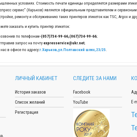
шленных условиях. Стоимость печати единицы определяется размерами этике
спресс сервис" (Харьков) является официальным представителем и сервисным 
стройке, ремонту и обслуживанию таких принтеров этикеток как TSC, Argox и д
жете заказать и купить принтер этикеток:
озвонив по телефонам
-(057)734-99-66,(067)734-99-66
;
тправив запрос на почту
expresservice@ukr.net
;
 нас в офисе по адресу:
г.Харьков,ул.Полтавский шлях,23/25
.
ЛИЧНЫЙ КАБИНЕТ
СЛЕДИТЕ ЗА НАМИ
К
История заказов
Facebook
Адр
E-m
Список желаний
YouTube
Регистрация
Т
Т
а,