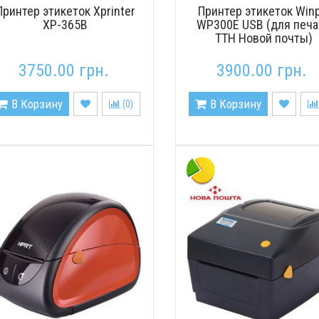
Принтер этикеток Xprinter
Принтер этикеток Winp
XP-365B
WP300E USB (для печа
ТТН Новой почты)
3750.00 грн.
3900.00 грн.
В Корзину
В Корзину
(
0
)