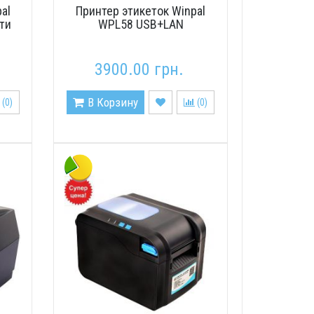
al
Принтер этикеток Winpal
ти
WPL58 USB+LAN
3900.00 грн.
В Корзину
(
0
)
(
0
)