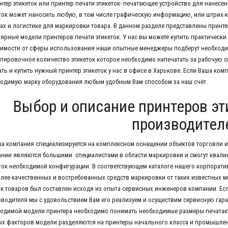
нтер этикеток или принтер печати этикеток- печатающее устройство для нанесен
ток может наносить любую, в том числе графическую информацию, или штрих-к
ах и логистике для маркировки товара. В данном разделе представлены принте
ярные модели принтеров печати этикеток. У нас вы можете купить практически
имости от сферы использования наши опытные менеджеры подберут необходим
тировочное количество этикеток которое необходимо напечатать за рабочую с
ть и купить нужный принтер этикеток у нас в офисе в Харькове. Если Ваша ко
одимую марку оборудования любым удобным Вам способом за наш счёт.
Выбор и описание принтеров эт
производител
компания специализируется на комплексном оснащении объектов торговли и 
нии являются большими специалистами в области маркировки и смогут квали
ток необходимой конфигурации. В соответствующем каталоге нашего корпорат
лее качественных и востребованных средств маркировки от таких известных м
к товаров был составлен исходя из опыта сервисных инженеров компании. Если
водителя мы с удовольствием Вам его реализуем и осуществим сервисную гар
одимой модели принтера необходимо понимать необходимые размеры печатающи
х факторов модели разделяются на принтеры начального класса и промышле