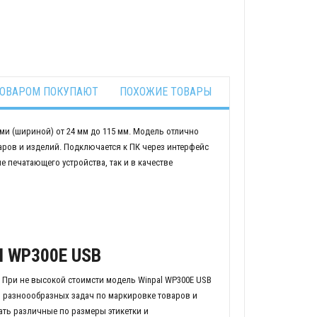
ТОВАРОМ ПОКУПАЮТ
ПОХОЖИЕ ТОВАРЫ
ами (шириной) от 24 мм до 115 мм. Модель отлично
аров и изделий. Подключается к ПК через интерфейс
 печатающего устройства, так и в качестве
l WP300E USB
 При не высокой стоимсти модель Winpal WP300E USB
 разноообразных задач по маркировке товаров и
ть различные по размеры этикетки и