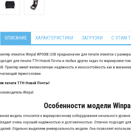
ОПИСАНИЕ
ХАРАКТЕРИСТИКИ
ЗАГРУЗКИ
С ЭТИМ 
ринтер этикеток Winpal WP300E USB предназначен для печати этикеток с размер
одходит для печати ТТН Новой Почты и любых других задач по маркировке тов
SB. Принтер имеет великолепную надёжность и износостойкость как в механизме
ечатающей термоголовки.
ля печати ТТН Новой Почты!
роизводитель-Winpal.
Особенности модели Winpa
анная модель относится к маркировочному ооборудования начального уровня.
бладает очень хорошей надёжностью и долговечностью. Отлично подходит для
зделий. Отдельно выделяем универсальность модели. Она позволяет использва