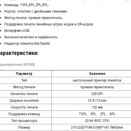
Команда: TSPL,EPL,ZPL,DPL;
Корпус: пластик с двойными стенками;
Метод печати- прямая термопечать;
Поддержка печати линейных штрих кодов и QR-кодов;
Интерфейс-USB;
Высокое качество и надёжность;
Редактор этикеток-BarTender
арактеристики:
арактеристики WP300E
Параметр
Значение
Тип
настольный принтер этикеток
Метод печати
прямая термопечать
Качество печати
203 DPI
Ширина носителя
25.4-115 mm
Скорость печати
152 мм
Поддержка команд
TSPL、EPL、ZPL、DPL
Тип процессора
32-bit RISC CPU
Размер
219.22(D)*189.67(W)*147.78(H)mm