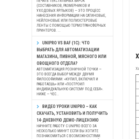
ПЕЧАТЬ ТЕКСТИЛЬНЫХ БИРОК
(СОСТАВНИКОВ, РАЗМЕРНИКОВ И
УХОДОВЫХ ЯРЛЫКОВ) — ЭТО ПРОЦЕСС
НАНЕСЕНИЯ ИНФОРМАЦИИ НА САТИНОВЫЕ,
НЕЙЛОНОВЫЕ ИЛИ ПОЛИЭСТЕРОВЫЕ
ЛЕНТЫ С ПОМОЩЬЮ ТЕРМОТРАНСФЕРНЫХ
ПРИНТЕРОВ. ...
UNIPRO VS BAF (1С): ЧТО
ВЫБРАТЬ ДЛЯ АВТОМАТИЗАЦИИ
Х
МАГАЗИНА, ПИВНОЙ, МЯСНОГО ИЛИ
ОВОЩНОГО ОТДЕЛА?
Х
АВТОМАТИЗАЦИЯ РОЗНИЧНОЙ ТОЧКИ —
ЭТО ВСЕГДА ВЫБОР МЕЖДУ ДВУМЯ
ФИЛОСОФИЯМИ: «КУПИЛ, ВКЛЮЧИЛ И
РАБОТАЕШЬ» ИЛИ «ПОСТРОИЛ
ИНДИВИДУАЛЬНУЮ СИСТЕМУ ПОД СЕБЯ».
НИЖЕ — ЧЕС...
ВИДЕО УРОКИ UNIPRO – КАК
СКАЧАТЬ, УСТАНОВИТЬ И ПОЛУЧИТЬ
14-ДНЕВНУЮ ДЕМО-ЛИЦЕНЗИЮ
НАЧНИТЕ РАБОТУ С UNIPRO ВСЕГО ЗА
НЕСКОЛЬКО МИНУТ ЕСЛИ ВЫ ХОТИТЕ
ПОЗНАКОМИТЬСЯ С ВОЗМОЖНОСТЯМИ