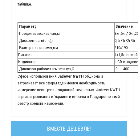
таблице.
Параметр
Значение
Предел взвешивания,кг
3кг,5кг,10кг,2
Дискретность(d=e),г
0,5г/1г/2г/5г
Размер платформы,мм
210х190
Питание
4х1,5/сетево
Индикатор
LCD с подсве
Диапазон рабочих температур,С
0....+40С
Сфера использования
Jadever NWTH
обширна и
затрагивает все сферы где имеется необходимость
измерение веса груза с заданной точностью. Jadever NWTH
сертифицированна в Украине и внесена в Государственный
реестр средств измерения.
ВМЕСТЕ ДЕШЕВЛЕ!