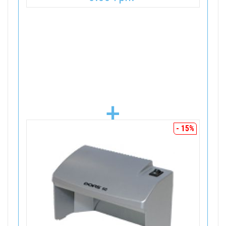
+
- 15%