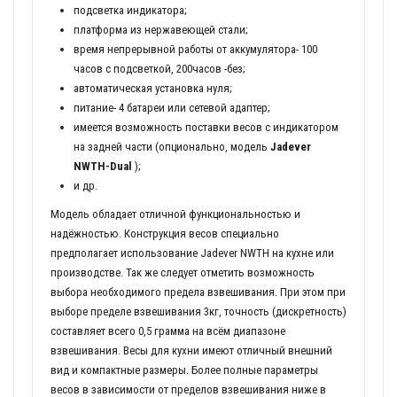
подсветка индикатора;
платформа из нержавеющей стали;
время непрерывной работы от аккумулятора- 100
часов с подсветкой, 200часов -без;
автоматическая установка нуля;
питание- 4 батареи или сетевой адаптер;
имеется возможность поставки весов с индикатором
на задней части (опционально, модель
Jadever
NWTH-Dual
);
и др.
Модель обладает отличной функциональностью и
надёжностью. Конструкция весов специально
предполагает использование Jadever NWTH на кухне или
производстве. Так же следует отметить возможность
выбора необходимого предела взвешивания. При этом при
выборе пределе взвешивания 3кг, точность (дискретность)
составляет всего 0,5 грамма на всём диапазоне
взвешивания. Весы для кухни имеют отличный внешний
вид и компактные размеры. Более полные параметры
весов в зависимости от пределов взвешивания ниже в